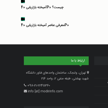
آمیخته بازاریابی «4P» چیست؟
معرفی عناصر آمیخته بازاریابی «4P»
ارتباط با ما
تهران، ولنجک، ساختمان واحدهای فناور دانشگاه
شهید بهشتی، طبقه منفی 2، واحد 216
+98-21-22411360
info [at] modirinfo.com