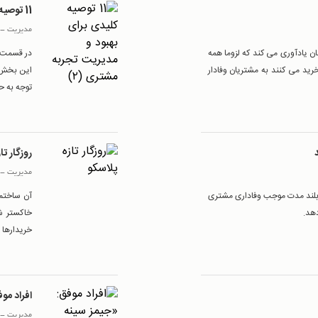
11 توصیه کلیدی برای بهبود و مدیریت تجربه مشتری (۲)
مدیریت
-
ن یادآوری می کند که لزوما همه
رید می کنند به مشتریان وفادار
توجه به حو
د
روزگار تا
مدیریت
-
 در بلند مدت موجب وفاداری مشتری
آن ساختمان ب
دهد.
خاکستر شد
خریدارها و
افراد موف
مدیریت
-