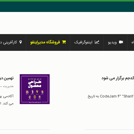
فروشگاه مدیراینفو
ه
ویدیو
اینفوگرافیک
کارآفرینی در
کدجم برگزار می شود
نهمین دو
مدیریت
-
چهارمین دوره مسابقات برنامه نویسی آنلاین کدجم CodeJam 4" "Sharif به تاریخ
آکادمی یو
می کند. این دوره پروژه