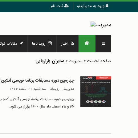
ورود به مدیراینفو
ثبت نام
اخبار
رویدادها
مقالات کوتا
مدیران بازاریابی
صفحه نخست
»
مدیریت
»
چهارمین دوره مسابقات برنامه نویسی آنلاین 
مدیریت
-
رويداد
-
سه شنبه 22 اسفند 1402
24 و 25 اسفند ماه سال 1402 برگزار می شود.