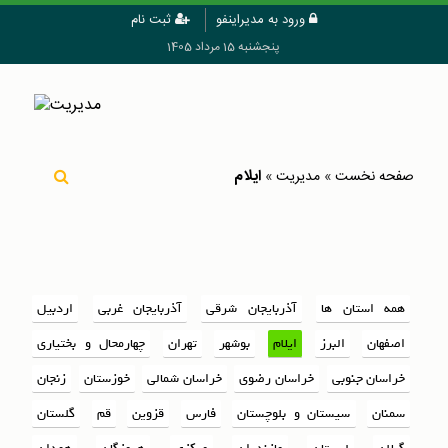
ورود به مدیراینفو
ثبت نام
پنجشنبه 15 مرداد 1405
ایلام
صفحه نخست
»
مدیریت
»
همه استان ها
آذربایجان شرقی
آذربایجان غربی
اردبیل
اصفهان
البرز
ایلام
بوشهر
تهران
چهارمحال و بختیاری
خراسان جنوبی
خراسان رضوی
خراسان شمالی
خوزستان
زنجان
سمنان
سیستان و بلوچستان
فارس
قزوین
قم
گلستان