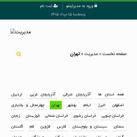
ورود به مدیراینفو
ثبت نام
پنجشنبه 15 مرداد 1405
تهران
صفحه نخست
»
مدیریت
»
همه استان ها
آذربایجان شرقی
آذربایجان غربی
اردبیل
اصفهان
البرز
ایلام
بوشهر
تهران
چهارمحال و بختیاری
خراسان جنوبی
خراسان رضوی
خراسان شمالی
خوزستان
زنجان
سمنان
سیستان و بلوچستان
فارس
قزوین
قم
گلستان