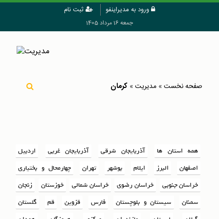
ورود به مدیراینفو
ثبت نام
جمعه 16 مرداد 1405
کرمان
صفحه نخست
»
مدیریت
»
همه استان ها
آذربایجان شرقی
آذربایجان غربی
اردبیل
اصفهان
البرز
ایلام
بوشهر
تهران
چهارمحال و بختیاری
خراسان جنوبی
خراسان رضوی
خراسان شمالی
خوزستان
زنجان
سمنان
سیستان و بلوچستان
فارس
قزوین
قم
گلستان