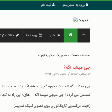
ورود به مدیراینفو
ثبت نام
اخبار
رویدادها
مقالات کوتا
صفحه نخست
»
مدیریت
»
کاریکاتور
»
چی میشه اگه؟
/
کد مطلب:
1352
شنبه 20 تیر 1394
چی میشه اگه شکست بخورم؟ چی میشه اگه ایده ام احمقانه باش
تستش می کردم؟ چی میچی میشه اگه... آهای؛ این راه به کجا م
(جهت بزرگنمایی کاریکاتور بر روی تصویر کلیک نمایید)