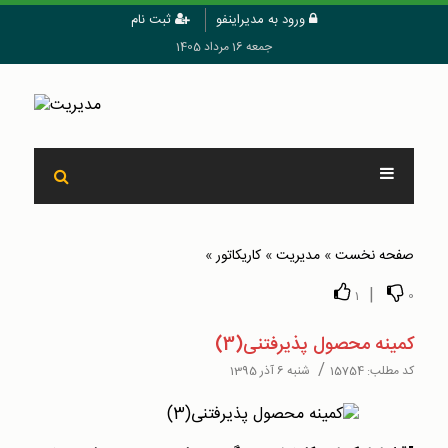
ورود به مدیراینفو
ثبت نام
جمعه 16 مرداد 1405
صفحه نخست
»
مدیریت
»
کاریکاتور
»
|
1
0
کمینه محصول پذیرفتنی(3)
/
کد مطلب:
15754
شنبه 6 آذر 1395