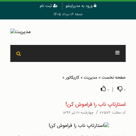
ورود به مدیراینفو
ثبت نام
جمعه 16 مرداد 1405
صفحه نخست
»
مدیریت
»
کاریکاتور
»
|
0
0
استارتاپ ناب را فراموش کن!
/
کد مطلب:
22576
چهارشنبه 21 تیر 1396