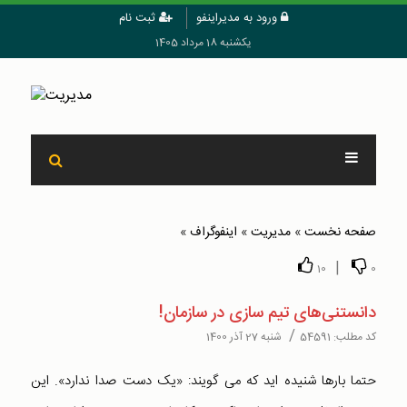
ورود به مدیراینفو
ثبت نام
یکشنبه 18 مرداد 1405
صفحه نخست
»
مدیریت
»
اینفوگراف
»
|
10
0
دانستنی‌های تیم سازی در سازمان!
/
کد مطلب:
54591
شنبه 27 آذر 1400
حتما بارها شنیده اید که می گویند: «یک دست صدا ندارد». این