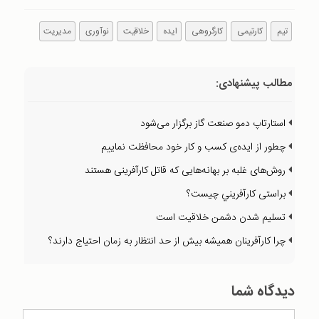
تیم
کارتیمی
کارگروهی
ایده
خلاقیت
نوآوری
مدیریت
مطالب پیشنهادی:
استارتاپ دمو صنعت گاز برگزار می‌شود
چطور از ايده‌ی كسب و كار خود محافظت نماييم
روش‌های غلبه بر بهانه‌هايی كه قاتل كارآفرينی هستند
براستی كارآفريني چيست؟
تسليم شدن دشمن خلاقيت است
چرا كارآفرينان هميشه بيش از حد انتظار به زمان احتياج دارند؟
دیدگاه شما