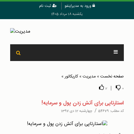
ورود به مدیراینفو
ثبت نام
یکشنبه 18 مرداد 1405
صفحه نخست
»
مدیریت
»
کاریکاتور
»
|
2
0
استارتاپی برای آتش زدن پول و سرمایه!
/
کد مطلب:
54679
چهارشنبه 12 دی 1397