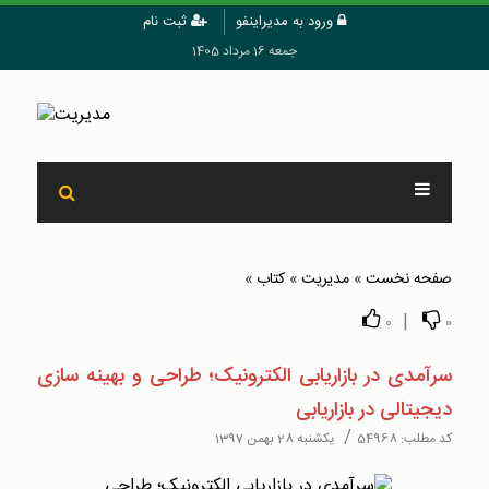
ورود به مدیراینفو
ثبت نام
جمعه 16 مرداد 1405
صفحه نخست
»
مدیریت
»
کتاب
»
|
0
0
سرآمدی در بازاریابی الکترونیک؛ طراحی و بهینه سازی
دیجیتالی در بازاریابی
/
کد مطلب:
54968
یکشنبه 28 بهمن 1397