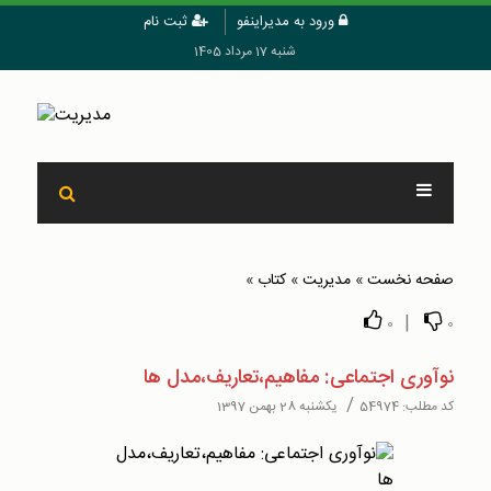
ورود به مدیراینفو
ثبت نام
شنبه 17 مرداد 1405
صفحه نخست
»
مدیریت
»
کتاب
»
|
0
0
نوآوری اجتماعی: مفاهيم،تعاريف،مدل ها
/
کد مطلب:
54974
یکشنبه 28 بهمن 1397