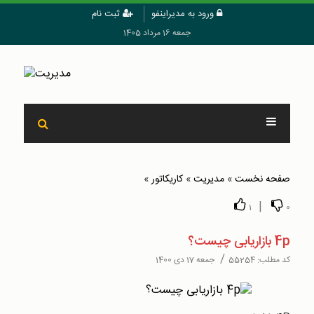
ورود به مدیراینفو
ثبت نام
جمعه 16 مرداد 1405
صفحه نخست
»
مدیریت
»
کاریکاتور
»
|
1
0
4p بازاریابی چیست؟
/
کد مطلب:
55254
جمعه 17 دی 1400