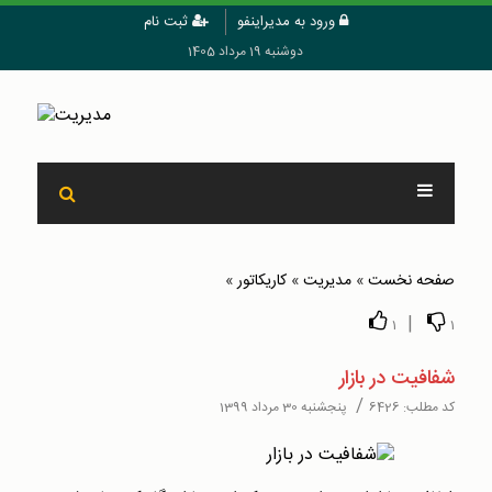
ورود به مدیراینفو
ثبت نام
دوشنبه 19 مرداد 1405
صفحه نخست
»
مدیریت
»
کاریکاتور
»
|
1
1
شفافیت در بازار
/
کد مطلب:
6426
پنجشنبه 30 مرداد 1399