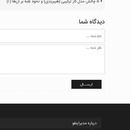
۵ چالش مدل کار ترکیبی (هیبریدی) و نحوه غلبه بر آن‌ها (۱)
دیدگاه شما
درباره مدیراینفو