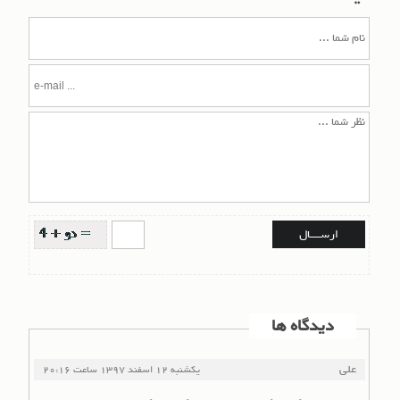
دیدگاه ها
علی
یکشنبه 12 اسفند 1397
ساعت
20:16