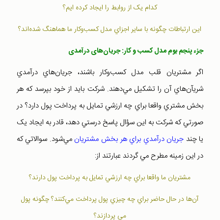
کدام يک از روابط را ايجاد کرده ايم؟
اين ارتباطات چگونه با ساير اجزاي مدل کسب‌وکار ما هماهنگ شده‌اند؟
جزء پنجم بوم مدل کسب و کار: جريان‌های درآمدی
اگر مشتريان قلب مدل کسب‌وکار باشند، جريان‌هاي درآمدي
شريآن‌هاي آن را تشکيل مي‌دهند. شرکت بايد از خود بپرسد که هر
بخش مشتري واقعا براي چه ارزشي تمايل به پرداخت پول دارد؟ در
صورتي که شرکت به اين سؤال پاسخ درستي دهد، قادر به ايجاد يک
يا چند
جريان درآمدي براي هر بخش مشتريان
مي‌شود. سوالاتي که
در اين زمينه مطرح مي گردند عبارتند از:
مشتريان ما واقعا براي چه ارزشي تمايل به پرداخت پول دارند؟
آن‌ها در حال حاضر براي چه چيزي پول پرداخت مي‌کنند؟ چگونه پول
مي پردازند؟