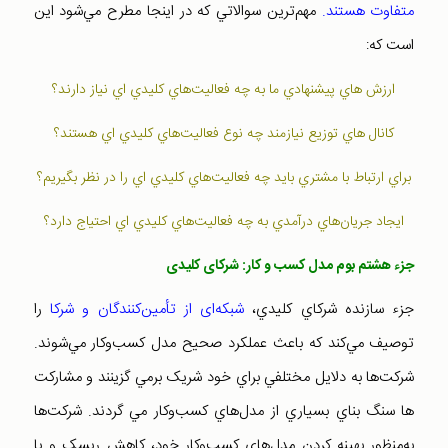
متفاوت هستند.
مهم‌ترين سوالاتي که در اينجا مطرح مي‌شود اين
است که:
ارزش هاي پيشنهادي ما به چه فعاليت‌هاي کليدي اي نياز دارند؟
کانال هاي توزيع نيازمند چه نوع فعاليت‌هاي کليدي اي هستند؟
براي ارتباط با مشتري بايد چه فعاليت‌هاي کليدي اي را در نظر بگيريم؟
ايجاد جريان‌هاي درآمدي به چه فعاليت‌هاي کليدي اي احتياج دارد؟
جزء هشتم بوم مدل کسب و کار: شرکای کليدی
جزء سازنده شرکاي کليدي،
شبکه‌ای از تأمين‌کنندگان و شرکا
را
توصيف مي‌کند که باعث عملکرد صحيح مدل کسب‌وکار مي‌شوند.
شرکت‌ها به دلايل مختلفي براي خود شريک برمي گزينند و مشارکت
ها سنگ بناي بسياري از مدل‌هاي کسب‌وکار مي گردند. شرکت‌ها
به‌منظور بهينه کردن مدل‌هاي کسب‌وکار خود، کاهش ريسک و يا