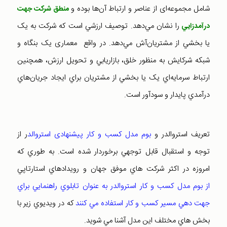
شامل مجموعه‌ای از عناصر و ارتباط آن‌ها بوده و
منطق شرکت جهت
را نشان مي‌دهد. توصيف ارزشي است که شرکت به يک
درآمدزايي
يا بخشي از مشتريان‌آش مي‌دهد. در واقع معماری يک بنگاه و
شبکه شرکايش به منظور خلق، بازاريابي و تحويل ارزش،‌ همچنین
ارتباط سرمايه‌اي يک يا بخشي از مشتريان براي ايجاد جريان‌هاي
درآمدي پايدار و سودآور است.
تعريف استروالدر و
بوم مدل کسب و کار پيشنهادی استروالد
ر از
توجه و استقبال قابل توجهي برخوردار شده است. به طوري که
امروزه در اکثر شرکت هاي موفق جهان و رويدادهاي استارتاپي
از بوم مدل کسب و کار استروالدر به عنوان تابلوي راهنمايي براي
جهت دهي مسير کسب و کار استفاده مي کنند
که در ويديوي زير با
بخش هاي مختلف اين مدل آشنا مي شويد.