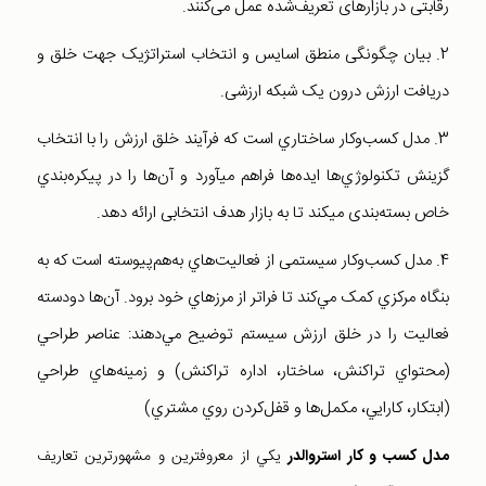
رقابتی در بازارهای تعريف‌شده عمل می‌کنند.
2. بيان چگونگی منطق اسایس و انتخاب استراتژيک جهت خلق و
دريافت ارزش درون يک شبکه ارزشی.
3. مدل کسب‌وکار ساختاري است که فرآيند خلق ارزش را با انتخاب
گزينش تکنولوژي‌ها ايده‌ها فراهم میآورد و آن‌ها را در پيکره‌بندي
خاص بسته‌بندی میکند تا به بازار هدف انتخابی ارائه دهد.
4. مدل کسب‌وکار سیستمی از فعاليت‌هاي به‌هم‌پيوسته است که به
بنگاه مرکزي کمک مي‌کند تا فراتر از مرزهاي خود برود. آن‌ها دودسته
فعاليت را در خلق ارزش سيستم توضيح مي‌دهند: عناصر طراحي
(محتواي تراکنش، ساختار، اداره تراکنش) و زمينه‌هاي طراحي
(ابتکار، کارايي، مکمل‌ها و قفل‌کردن روي مشتري)
مدل کسب و کار استروالدر
يکي از معروفترين و مشهورترين تعاريف