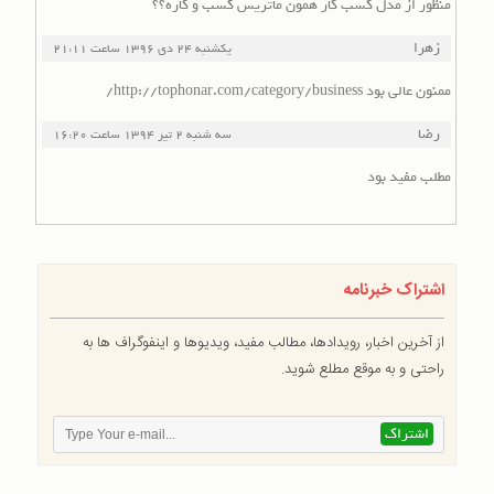
منظور از مدل کسب کار همون ماتریس کسب و کاره؟؟
زهرا
یکشنبه 24 دی 1396
ساعت
21:11
ممنون عالی بود http://tophonar.com/category/business/
رضا
سه شنبه 2 تیر 1394
ساعت
16:20
مطلب مفید بود
اشتراک خبرنامه
از آخرین اخبار، رویدادها، مطالب مفید، ویدیوها و اینفوگراف ها به
راحتی و به موقع مطلع شوید.