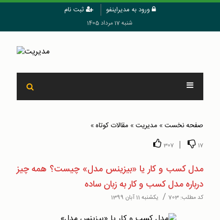
ورود به مدیراینفو
ثبت نام
شنبه 17 مرداد 1405
صفحه نخست
»
مدیریت
»
مقالات کوتاه
»
|
307
17
مدل کسب و کار یا «بیزینس مدل» چیست؟ همه چیز
درباره مدل کسب و کار به زبان ساده
/
کد مطلب:
703
یکشنبه 11 آبان 1399