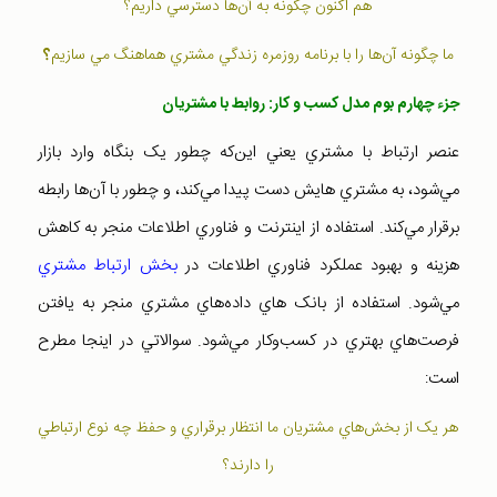
هم اکنون چگونه به آن‌ها دسترسي داريم؟
ما چگونه آن‌ها را با برنامه روزمره زندگي مشتري هماهنگ مي سازيم
؟
جزء چهارم بوم مدل کسب و کار: روابط با مشتريان
عنصر ارتباط با مشتري يعني اين‌که چطور يک بنگاه وارد بازار
مي‌شود، به مشتري هايش دست پيدا مي‌کند، و چطور با آن‌ها رابطه
برقرار مي‌کند. استفاده از اينترنت و فناوري اطلاعات منجر به کاهش
هزينه و بهبود عملکرد فناوري اطلاعات در
بخش ارتباط مشتري
مي‌شود. استفاده از بانک هاي داده‌هاي مشتري منجر به يافتن
فرصت‌هاي بهتري در کسب‌وکار مي‌شود. سوالاتي در اينجا مطرح
است:
هر يک از بخش‌هاي مشتريان ما انتظار برقراري و حفظ چه نوع ارتباطي
را دارند؟