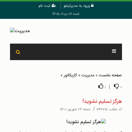
ورود به مدیراینفو
ثبت نام
شنبه 17 مرداد 1405
صفحه نخست
»
مدیریت
»
کاریکاتور
»
|
1
0
هرگز تسلیم نشوید!
/
کد مطلب:
74325
جمعه 26 شهریور 1400