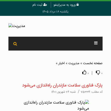
ورود به مدیراینفو
ثبت نام
یکشنبه 18 مرداد 1405
صفحه نخست
»
مدیریت
»
اخبار
»
|
0
0
پارک فناوری سلامت مازندران راه‌اندازی می‌شود
/
کد مطلب:
75334
شنبه 26 شهریور 1401