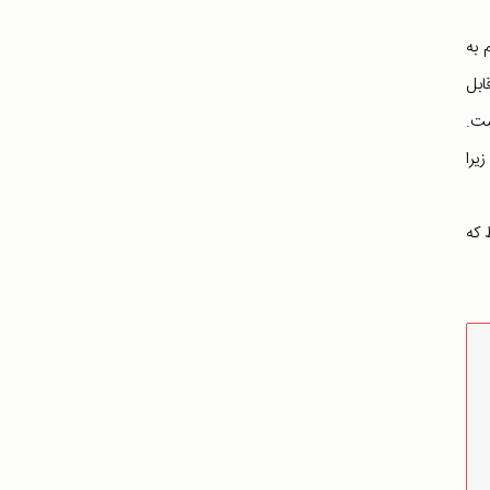
 به
ابل
ست.
ت زیرا
 که