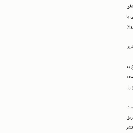
های
 با
واج
اری
 به
سعه
پول
دمت
ریق
تشر