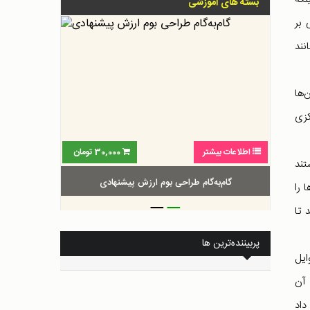
بسته های آموزشی
 بر
نند
‌ها
کزی
اطلاعات بیشتر
30,000
تومان
تند
گام‌به‌گام طراحی بوم ارزش پیشنهادی
 را
_
_
 تا
پربیننده‌ترین ها
ایل
 آن
داد