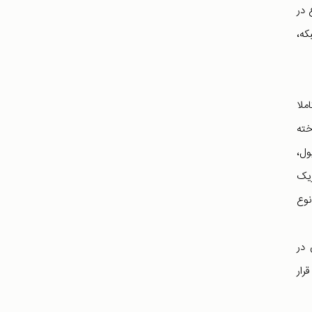
 در
که،
ملا
خته
ول،
زیک
نوع
 در
رار