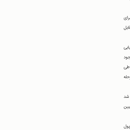
رای
ابل
ابی
جود
که طی
حله
ند شد
یین
پول