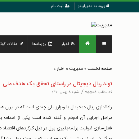
ورود به مدیراینفو
ثبت نام
اخبار
رویدادها
مقالات کوتا
صفحه نخست
»
مدیریت
»
اخبار
»
تولد ریال دیجیتال در راستای تحقق یک هدف ملی
/
کد مطلب:
75508
شنبه 8 بهمن 1401
راه‌اندازی ریال دیجیتال یا رمزارز ملی چندی است که در ایران هم
مراحل اجرایی آن انجام و گفته شده است یکی از اهداف بان
فعال‌سازی ظرفیت برنامه‌پذیری پول در ذیل کارکردهای اقتصاد 
به گزارش ایسنا، بیش از یک دهه است که در حوزه پولی دنیا گرای