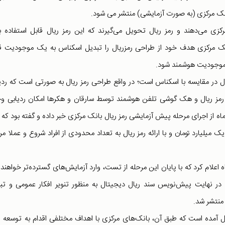
بانک مرکزی (به صورت آزمایشی) منتشر می شود.
رکزی می‌دهند و رمز ریال تحویل می‌گیرند که این رمز ریال قابل استفاده ب
ک مرکزی هدف خود از طراحی رمزریال را تبدیل اسکناس به یک موجودیت ق
رای موجودیت هوشمند شود.
ل در مقایسه با اسکناس است؛ در واقع طراحی رمز ریال به صورتی است که ردی
مز ریال و هک گوشی تلفن هوشمند توسط سارقان و هکرها امکان ردیابی و
لح آبادی-رئیس کل سابق بانک مرکزی- ۲۳ شهریور ماه از اجرای مرحله پیش آزمایشی رمز ریال بانک مرکزی خبر داده و گفته بود 
یک میلیارد تومان و با ارائه رمز ریال به تعداد محدودی از افراد شروع و عملا مر
م مسئول در تازه‌ترین اظهارات خود یعنی در ۱۱ مهر ماه اعلام کرد که با پایان این مرحله از تست، وارد آزمایش‌های گسترده‌تر خواه
د. در نهایت پیش‌نویس سند ریال دیجیتال به منظور تنویر افکار عمومی و تب
منتشر شد.
ال آمده است که طبق آن، بانک‌های مرکزی با اهداف مختلفی اقدام به توسعه 