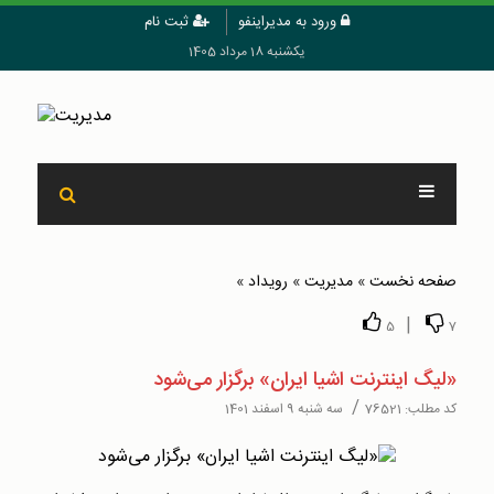
ورود به مدیراینفو
ثبت نام
یکشنبه 18 مرداد 1405
صفحه نخست
»
مدیریت
»
رويداد
»
|
5
7
«لیگ اینترنت اشیا ایران» برگزار می‌شود
/
کد مطلب:
76521
سه شنبه 9 اسفند 1401