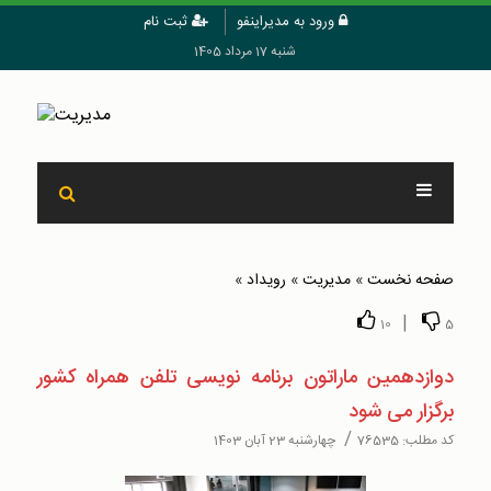
ورود به مدیراینفو
ثبت نام
شنبه 17 مرداد 1405
صفحه نخست
»
مدیریت
»
رويداد
»
|
10
5
دوازدهمین ماراتون برنامه نویسی تلفن همراه کشور
برگزار می شود
/
کد مطلب:
76535
چهارشنبه 23 آبان 1403