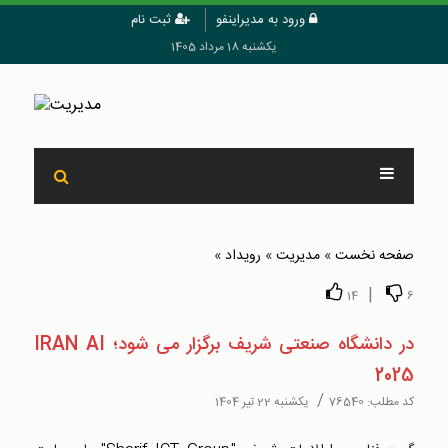
ورود به مدیراینفو
ثبت نام
یکشنبه 18 مرداد 1405
صفحه نخست
»
مدیریت
»
رويداد
»
|
14
6
در دانشگاه صنعتی شریف برگزار می شود؛ IRAN AI
2025
/
کد مطلب:
76540
یکشنبه 22 تیر 1404