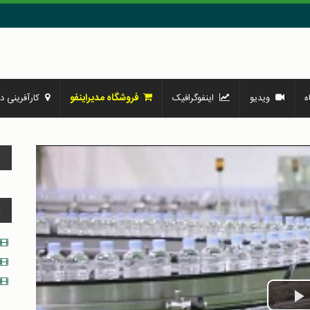
فروشگاه مدیراینفو
ه
ویدیو
اینفوگرافیک
کارآفرینی در
و
د