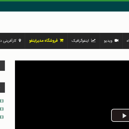
فروشگاه مدیراینفو
ه
ویدیو
اینفوگرافیک
کارآفرینی در
و
د