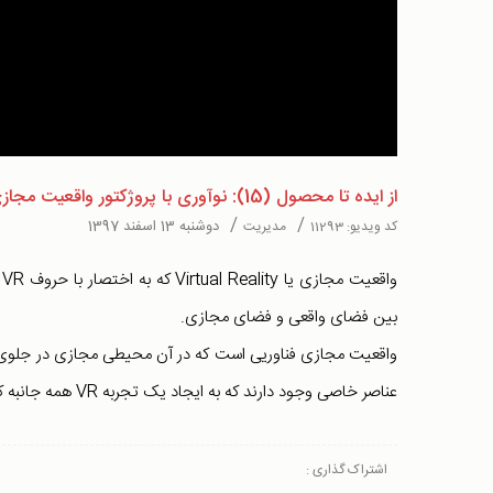
Video
از ایده تا محصول (15): نوآوری با پروژکتور واقعیت مجازی!
/
/
دوشنبه 13 اسفند 1397
کد ویدیو:
11293
مدیریت
و
بین فضای واقعی و فضای مجازی.
واقعیت مجازی فناوریی است که در آن محیطی مجازی در جلوی چشم
عناصر خاصی وجود دارند که به ایجاد یک تجربه VR همه جانبه کمک می کند و کاربران را در محیط مجازی غوطه ور می کند.
اشتراک گذاری :