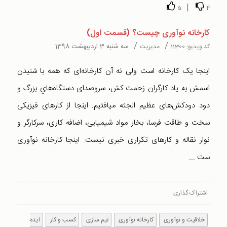
|
5
4
کارخانه نوآوری چیست؟ (قسمت اول)
/
/
سه شنبه 3 اردیبهشت 1398
کد ویدیو:
11300
مدیریت
اينجا يک کارخانه است ولی نه آن کارخانه‌ای که همه با شنيدن
اسمش به ياد کارگران زحمت کش، سروصدای دستگاه‌هاي بزرگ و
دود دودکش‌های عظيم الجثه میافتيم. اينجا از کارهای فيزیکی
سخت و طاقت فرسا، بخار مواد شيميایی، اضافه کاری، سرکارگر و
نوار نقاله و کارهای تکراری خبری نيست. اينجا کارخانه نوآوری
ست ...
اشتراک گذاری :
خلاقیت و نوآوری
کارخانه نوآوری
تیم سازی
کسب و کار
ایده