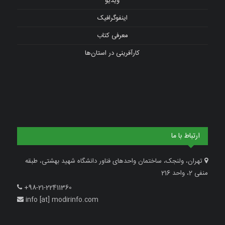
ویدیو
اینفوگرافیک
معرفی کتاب
کارآفرینی در استان‌ها
ارتباط با ما
تهران، ولنجک، ساختمان واحدهای فناور دانشگاه شهید بهشتی، طبقه
منفی 2، واحد 216
+98-21-22411360
info [at] modirinfo.com