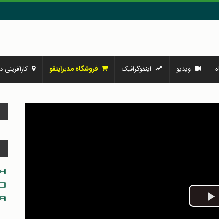
فروشگاه مدیراینفو
ه
ویدیو
اینفوگرافیک
کارآفرینی در
و
د