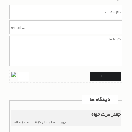
دیدگاه ها
جعفر عزت خواه
چهارشنبه 16 آبان 1397
ساعت
04:59