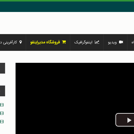
فروشگاه مدیراینفو
ه
ویدیو
اینفوگرافیک
کارآفرینی در
و
د