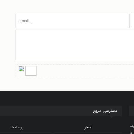
دسترسی سریع
د،
اخبار
رویدادها
با