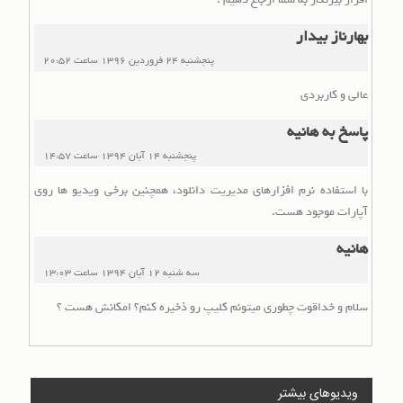
بهارناز بیدار
پنجشنبه 24 فروردین 1396
ساعت
20:52
عالی و کاربردی
پاسخ به هانیه
پنجشنبه 14 آبان 1394
ساعت
14:57
با استفاده نرم افزارهای مدیریت دانلود، همچنین برخی ویدیو ها روی
آپارات موجود هست.
هانیه
سه شنبه 12 آبان 1394
ساعت
13:03
سلام و خداقوت چطوری میتونم کلیپ رو ذخیره کنم؟ امکانش هست ؟
ویدیوهای بیشتر