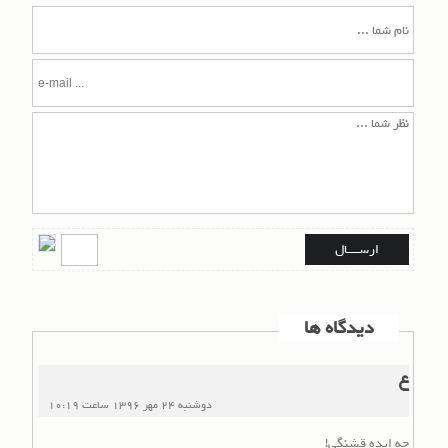
دیدگاه ها
ع
دوشنبه 24 مهر 1396
ساعت
10:19
چه ایده قشنگی!