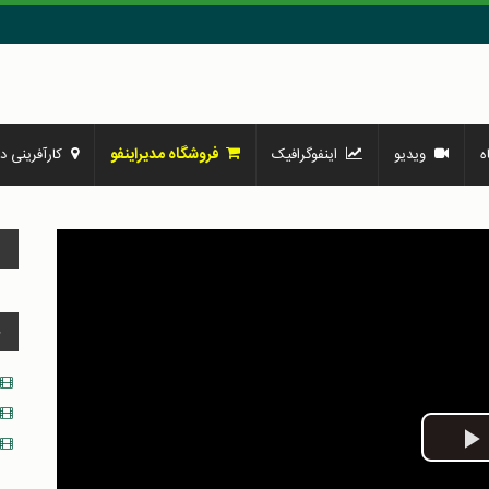
فروشگاه مدیراینفو
ه
ویدیو
اینفوگرافیک
کارآفرینی در
و
د