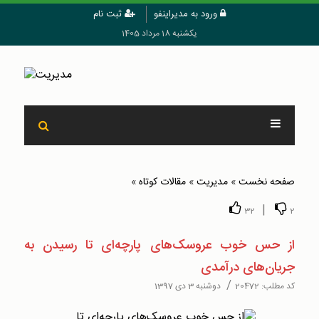
ورود به مدیراینفو
ثبت نام
یکشنبه 18 مرداد 1405
صفحه نخست
»
مدیریت
»
مقالات کوتاه
»
|
32
2
از حس خوب عروسک‌های پارچه‌ای تا رسیدن به
جریان‌های درآمدی
/
کد مطلب:
20472
دوشنبه 3 دی 1397