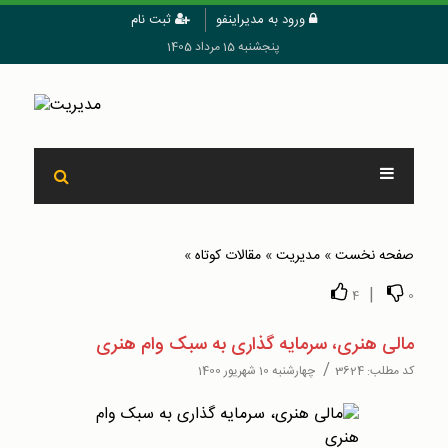
ورود به مدیراینفو
ثبت نام
پنجشنبه 15 مرداد 1405
صفحه نخست
»
مدیریت
»
مقالات کوتاه
»
|
4
0
مالی هنری، سرمایه گذاری به سبک وام هنری
/
کد مطلب:
3624
چهارشنبه 10 شهریور 1400