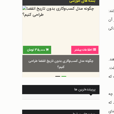
بسته های آموزشی
ند:
 آن
دکی
اطلاعات بیشتر
35,000
تومان
ند.
چگونه مدل کسب‌و‌کاری بدون تاریخ انقضا طراحی
کنیم؟
فت.
_
_
 که
پربیننده‌ترین ها
 چه
صور کنید که
 مایل به افشای