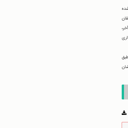
شده
ه‌گذاری‌های گسترده بین سال‌های 1971- 2000، محققان
خر،
اری
دند. بر طبق
شان