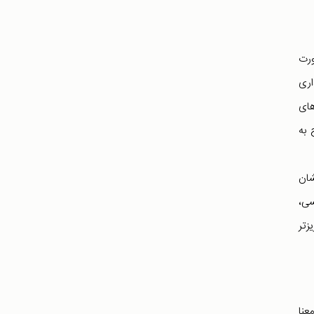
ورت
اری
های
یج به
شان
سی،
زتر
عنا