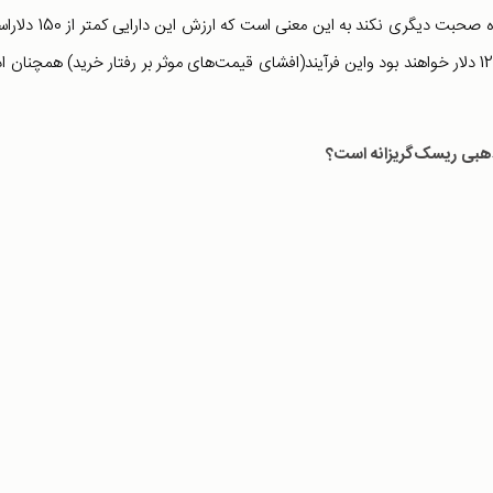
اطلاعات(ارزش واقعی دارایی) می‌باشد، از طرفی دیگر اگر فروشنده صحبت دیگری نکند به ای
اما خریداران در این صورت به جای 150 دلار حاضر به پرداخت 125 دلار خواهند بود واین فرآیند(افشای قیمت‌های موثر بر رفتار خرید) همچنان