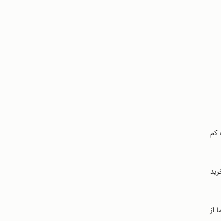
 کم
رید
 از