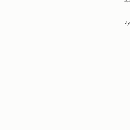
حیط
و برند