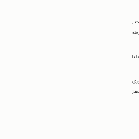
ت .
فته
 با
در استفاده از فناوری
هاز