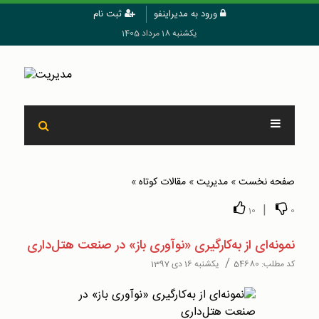
ورود به مدیراینفو
ثبت نام
یکشنبه 18 مرداد 1405
صفحه نخست
»
مدیریت
»
مقالات کوتاه
»
|
10
0
نمونه‌ای از به‌کارگیری «نوآوری باز» در صنعت هتل‌داری
/
کد مطلب:
54680
یکشنبه 16 دی 1397