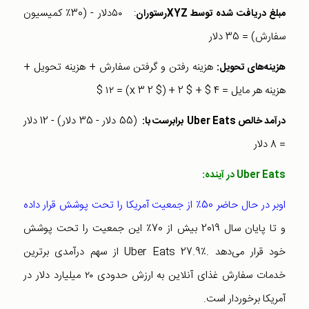
: ۵۰دلار - (30٪ کمیسیون
مبلغ دریافت شده توسط XYZرستوران
سفارش) = 35 دلار
هزینه رفتن و گرفتن سفارش + هزینه تحویل +
هزینه‌های تحویل:
هزینه هر مایل = 4 $ + $ 2 + ($ 2 x 3) = ۱۲ $
(55 دلار - 35 دلار) - 12 دلار
درآمد خالص Uber Eats
برابرست با
:
= 8 دلار
Uber Eats
در آینده:
اوبر در حال حاضر 50٪ از جمعیت آمریكا را تحت پوشش قرار داده
و تا پایان سال 2019 بیش از 70٪ این جمعیت را تحت پوشش
خود قرار می‌دهد .Uber Eats 27.9٪ از سهم درآمدی برترین
خدمات سفارش غذای آنلاین به ارزش حدودی ۲۰ میلیارد دلار در
آمریكا برخوردار است.