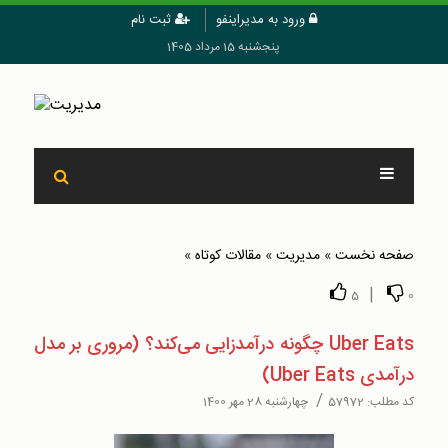
ورود به مدیراینفو
ثبت نام
پنجشنبه 15 مرداد 1405
صفحه نخست
»
مدیریت
»
مقالات کوتاه
»
|
5
0
Uber Eats چگونه درآمدزایی می‌کند؟ (مروری بر مدل
درآمدی Uber Eats)
/
کد مطلب:
57972
چهارشنبه 28 مهر 1400