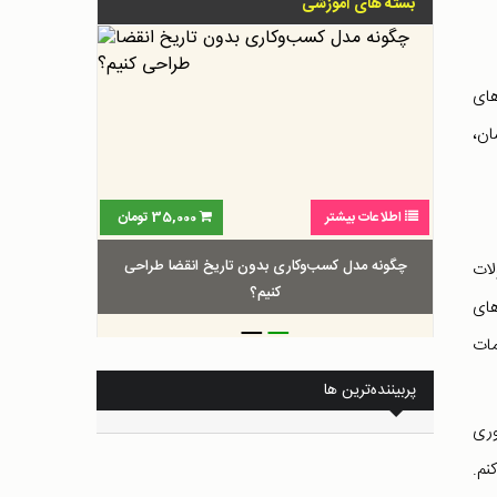
بسته های آموزشی
های
شان،
اطلاعات بیشتر
35,000
تومان
چگونه مدل کسب‌و‌کاری بدون تاریخ انقضا طراحی
لات
کنیم؟
های
_
_
مات
پربیننده‌ترین ها
چك به فناوری
نم.