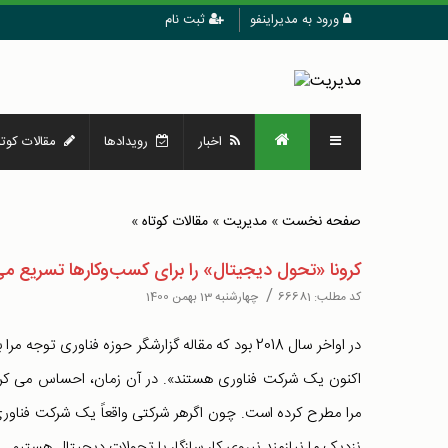
ورود به مدیراینفو
ثبت نام
اخبار
رویدادها
مقالات کوتا
صفحه نخست
»
مدیریت
»
مقالات کوتاه
»
کرونا «تحول دیجیتال» را برای کسب‌وکارها تسریع می
/
کد مطلب:
66681
چهارشنبه 13 بهمن 1400
در اواخر سال 2018 بود که مقاله گزارشگر حوزه فناوری ت
اکنون یک شرکت فناوری هستند». در آن زمان، احساس می کردم 
مرا مطرح کرده است. چون اگرهر شرکتی واقعاً یک شرکت فناوری
نزدیک ما نیازمند نیروی کار سازگار با تحولات دیجیتال هستیم.