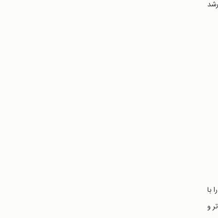
رشد
را با
ر و