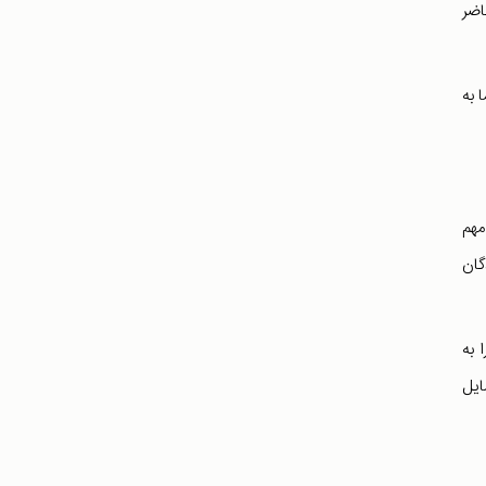
اضر
 به
مهم
گان
 به
ایل