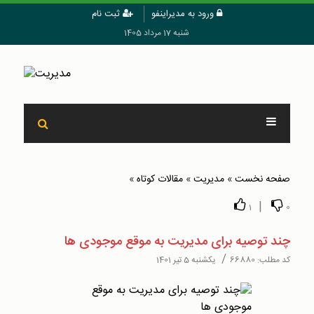
ورود به مدیراینفو
ثبت نام
شنبه 17 مرداد 1405
صفحه نخست
»
مدیریت
»
مقالات کوتاه
»
|
1
0
چند توصیه برای مدیریت به موقع موجودی ها
/
کد مطلب:
66880
یکشنبه 5 تیر 1401