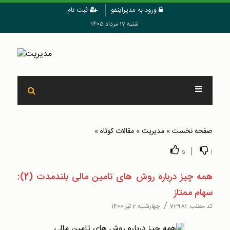
ورود به مدیراینفو
ثبت نام
شنبه 17 مرداد 1405
صفحه نخست
»
مدیریت
»
مقالات کوتاه
»
|
5
1
همه چیز درباره روش های تامین مالی بلندمدت (2):
سهام ممتاز
/
کد مطلب:
72981
چهارشنبه 2 تیر 1400