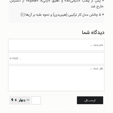
پس از پلمب «دیجی‌کالا» و تعلیق «ازکی»، «طاقچه» از دسترس
خارج شد
۵ چالش مدل کار ترکیبی (هیبریدی) و نحوه غلبه بر آن‌ها (۱)
دیدگاه شما