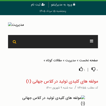
ورود به مدیراینفو
ثبت نام
پنجشنبه 15 مرداد 1405
صفحه نخست
»
مدیریت
»
مقالات کوتاه
»
|
1
0
مولفه های کلیدی تولید در کلاس جهانی (۱)
/
کد مطلب:
74255
سه شنبه 9 شهریور 1400