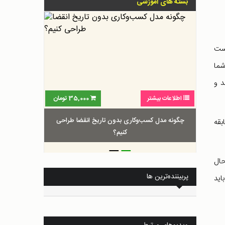
بسته های آموزشی
است
ی، شما
تند و
اطلاعات بیشتر
35,000
تومان
چگونه مدل کسب‌و‌کاری بدون تاریخ انقضا طراحی
بقه
کنیم؟
_
_
حال
پربیننده‌ترین ها
اید