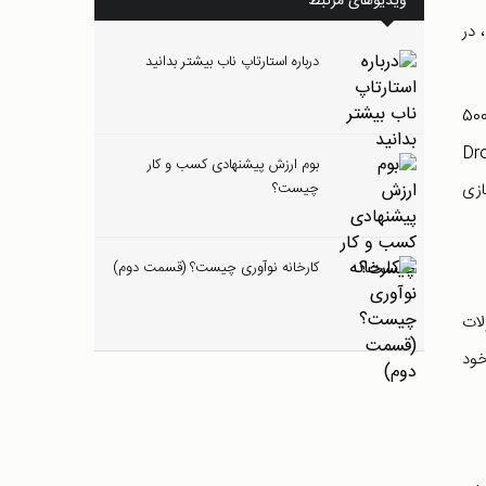
ویدیوهای مرتبط
 در
درباره استارتاپ ناب بیشتر بدانید
، Y Combinator را در نظر بگیرید. این شرکت در واقع یک شتاب دهنده است که در سابقه ی کاری 9 ساله ی خود، به بیش از 500
مل غول هایی چون Reddit، Aribnb و Dropbox
بوم ارزش پیشنهادی کسب و کار
ازی
چیست؟
کارخانه نوآوری چیست؟ (قسمت دوم)
لات
خود