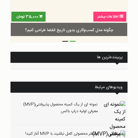
شتر
35,000
تومان
اطلاعات بیشتر
مدل کسب‌و‌کاری بدون تاریخ انقضا طراحی کنیم؟
گام‌به‌گام 
_
_
پربیننده‌ترین ها
ویدیوهای مرتبط
نمونه ای از یک کمینه محصول پذیرفتنی(MVP)
معرفی اولیه دراپ باکس
منتظر محصولی کامل نباشید، با MVP آغاز کنید!