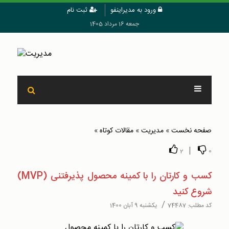
ورود به مدیراینفو
ثبت نام
جمعه 16 مرداد 1405
صفحه نخست
»
مدیریت
»
مقالات کوتاه
»
|
2
0
کسب و کارتان را با کمینه محصول پذیرفتنی (MVP)
شروع کنید
/
کد مطلب:
74487
یکشنبه 9 آبان 1400