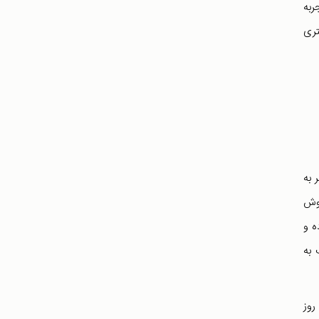
ای تجربه
تری
 به
هوش
ه و
 به
روز