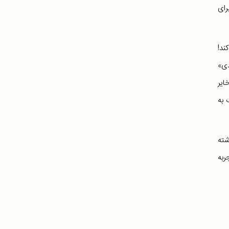
رای
Fi آن را توصیه می کند!
دی»
ایر
 به
شته
ربه