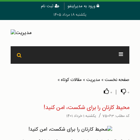
ورود به مدیراینفو
ثبت نام
یکشنبه 18 مرداد 1405
صفحه نخست
»
مدیریت
»
مقالات کوتاه
»
|
0
0
محیط کارتان را برای شکست، امن کنید!
/
کد مطلب:
75063
یکشنبه 1 خرداد 1401