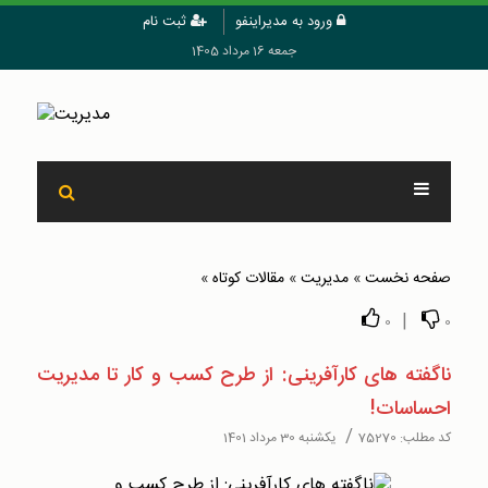
ورود به مدیراینفو
ثبت نام
جمعه 16 مرداد 1405
صفحه نخست
»
مدیریت
»
مقالات کوتاه
»
|
0
0
ناگفته‌ های کارآفرینی: از طرح کسب و کار تا مدیریت
احساسات!
/
کد مطلب:
75270
یکشنبه 30 مرداد 1401