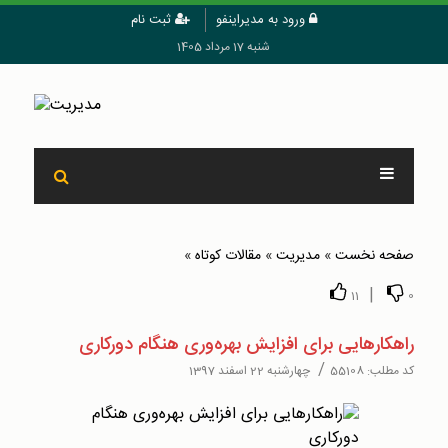
ورود به مدیراینفو
ثبت نام
شنبه 17 مرداد 1405
صفحه نخست
»
مدیریت
»
مقالات کوتاه
»
|
11
0
راهکارهایی برای افزایش بهره‌وری هنگام دورکاری
/
کد مطلب:
55108
چهارشنبه 22 اسفند 1397