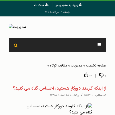
ورود به مدیراینفو
ثبت نام
جمعه 16 مرداد 1405
صفحه نخست
»
مدیریت
»
مقالات کوتاه
»
|
12
0
از اینکه کارمند دورکار هستید، احساس گناه می کنید؟
/
کد مطلب:
55292
یکشنبه 18 اسفند 1398