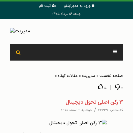
ورود به مدیراینفو
ثبت نام
جمعه 16 مرداد 1405
صفحه نخست
»
مدیریت
»
مقالات کوتاه
»
|
5
0
3 رکن اصلی تحول دیجیتال
/
کد مطلب:
66769
دوشنبه 2 اسفند 1400